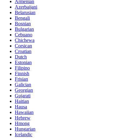
Armenian
Azerbaijani
Belarusian
Bengali
Bosnian
Bulgarian
Cebuano
Chichewa
Corsican
Croatian
Dutch
Estonian
Filipino
Finnish
Frisian
Galician
Georgian
Gujarati
Haitian
Hausa
Hawaiian
Hebrew
Hmong
Hungarian
Icelandic