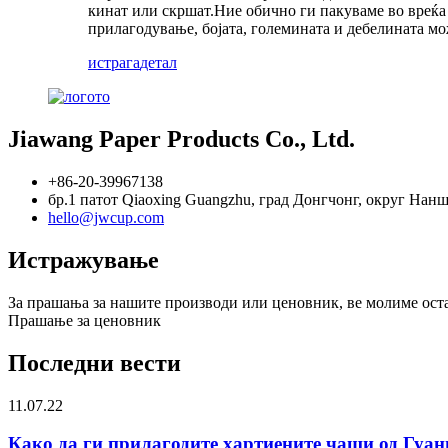
кинат или скршат.Ние обично ги пакуваме во вреќа 
прилагодување, бојата, големината и дебелината мо
истрага
детал
Jiawang Paper Products Co., Ltd.
+86-20-39967138
бр.1 патот Qiaoxing Guangzhu, град Донгчонг, округ Нанш
hello@jwcup.com
Истражување
За прашања за нашите производи или ценовник, ве молиме оставе
Прашање за ценовник
Последни вести
11.07.22
Како да ги прилагодите хартиените чаши од Гуанг