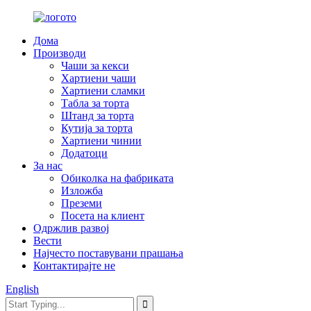
Дома
Производи
Чаши за кекси
Хартиени чаши
Хартиени сламки
Табла за торта
Штанд за торта
Кутија за торта
Хартиени чинии
Додатоци
За нас
Обиколка на фабриката
Изложба
Преземи
Посета на клиент
Одржлив развој
Вести
Најчесто поставувани прашања
Контактирајте не
English