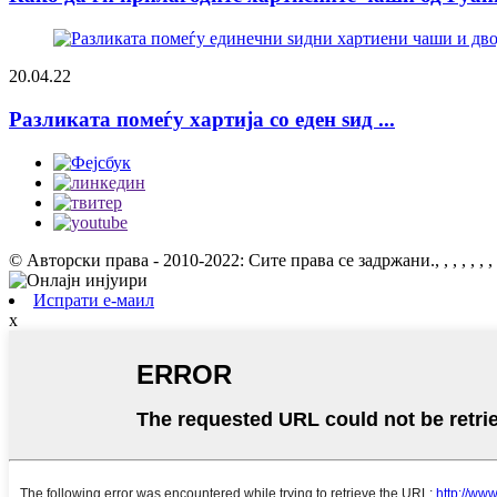
20.04.22
Разликата помеѓу хартија со еден ѕид ...
© Авторски права - 2010-2022: Сите права се задржани.
, , , , , , , 
Испрати е-маил
x