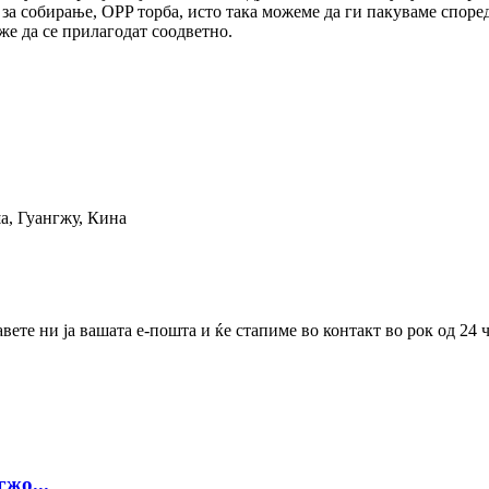
за собирање, OPP торба, исто така можеме да ги пакуваме споре
же да се прилагодат соодветно.
а, Гуангжу, Кина
те ни ја вашата е-пошта и ќе стапиме во контакт во рок од 24 ч
жо...