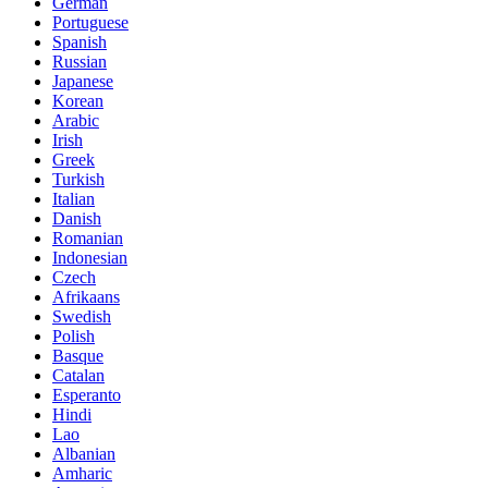
German
Portuguese
Spanish
Russian
Japanese
Korean
Arabic
Irish
Greek
Turkish
Italian
Danish
Romanian
Indonesian
Czech
Afrikaans
Swedish
Polish
Basque
Catalan
Esperanto
Hindi
Lao
Albanian
Amharic