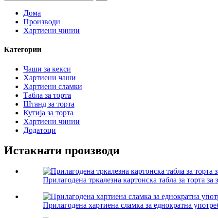
Дома
Производи
Хартиени чинии
Категории
Чаши за кекси
Хартиени чаши
Хартиени сламки
Табла за торта
Штанд за торта
Кутија за торта
Хартиени чинии
Додатоци
Истакнати производи
Прилагодена тркалезна картонска табла за торта за з
Прилагодена хартиена сламка за еднократна употреб