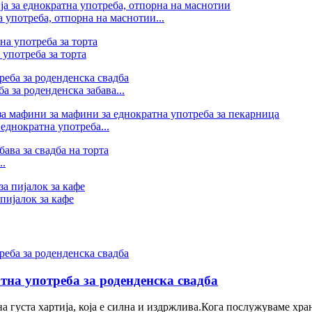
 употреба, отпорна на маснотии...
 употреба за торта
 за роденденска забава...
еднократна употреба...
..
пијалок за кафе
тна употреба за роденденска свадба
 густа хартија, која е силна и издржлива.Кога послужуваме хран