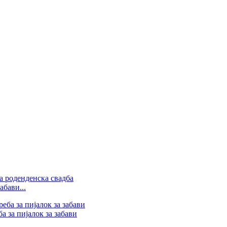
абави...
а за пијалок за забави